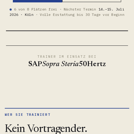
6 von 8 Plätzen frei · Nächster Termin
14.–15. Juli
●
2026 · Köln
· Volle Erstattung bis 30 Tage vor Beginn
So läuft der GitOps-
● 39 SEK. MIT DEM TRAINER
TRAINER IM EINSATZ BEI
SAP
Sopra Steria
50Hertz
WER SIE TRAINIERT
Kein Vortragender.