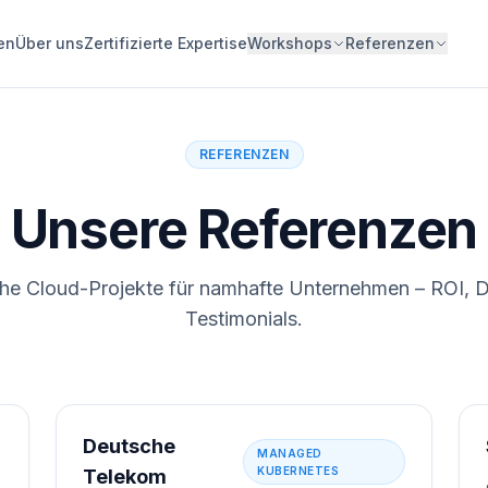
en
Über uns
Zertifizierte Expertise
Workshops
Referenzen
REFERENZEN
Unsere Referenzen
che Cloud-Projekte für namhafte Unternehmen – ROI, D
Testimonials.
Deutsche
MANAGED
KUBERNETES
Telekom