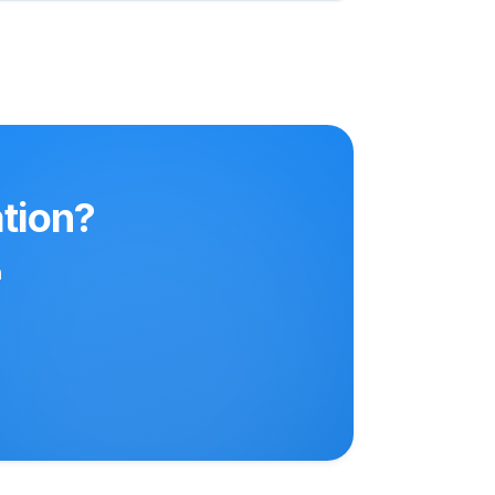
ation?
n